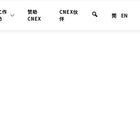
工作
赞助
CNEX伙
简
EN
站
坊
CNEX
伴
内
搜
索