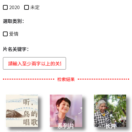
2020
未定
選取类別：
爱情
片名关键字：
检索結果
系列片
长片