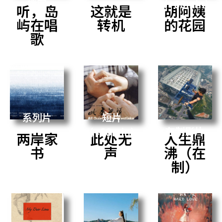
播客
（>60min）
听，岛
这就是
胡阿姨
屿在唱
转机
的花园
歌
系列片
短片
在制影片
（<60min）
两岸家
此处无
人生鼎
书
声
沸（在
制）