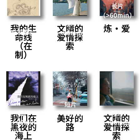
长片
（>60min）
短片
我的生
文晴的
炼·爱
在制影片
（<60min）
命线
爱情探
（在
索
制）
短片
长片
短片
（<60min）
我们在
美好的
文晴的
（>60min）
（<60min）
黑夜的
路
爱情探
海上
索