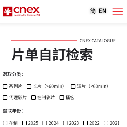
简
EN
CNEX CATALOGUE
片单自訂检索
選取分类：
系列片
长片（>60min）
短片（<60min）
代理影片
在制影片
播客
選取年份：
在制
2025
2024
2023
2022
2021