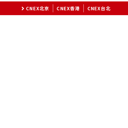
CNEX北京
CNEX香港
CNEX台北
載入中.....
让全球观众透过纪录片认识华人社会与文化
联络信箱
contact@cnex.org.tw