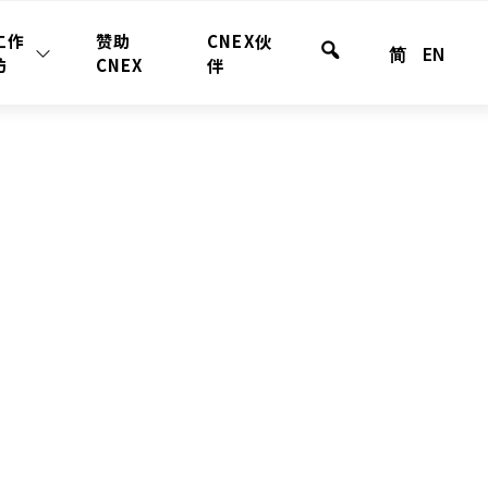
工作
赞助
CNEX伙
简
EN
站
坊
CNEX
伴
内
搜
索