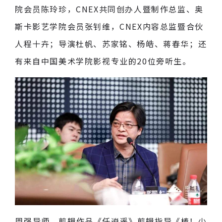
院会员陈玲珍，CNEX共同创办人暨制作总监、奥
斯卡影艺学院会员张钊维，CNEX内容总监暨合伙
人程十卉；导演杜帆、苏家铭、杨皓、蒋春华；还
有来自中国美术学院影视专业的20位旁听生。
周强导师，剪辑作品《任逍遥》剪辑指导《棒！少