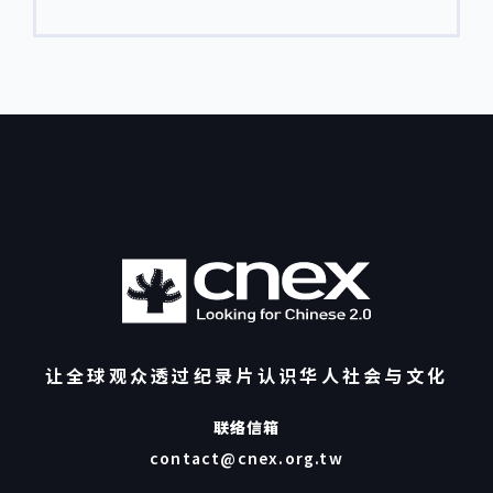
迁尤其是人性关怀的纪录电影。Sundance-CNEX
共同创办人暨执行长、奥斯卡影艺学院会员陈玲
纪录片工作坊，期望通过一年一度的工作坊与论
珍，CNEX共同创办人暨制作总监、奥斯卡影艺学
坛，为华人纪录片创作者搭建一个与国际专家交流
院会员张钊维，CNEX内容总监暨合伙人程十卉；
的平台。 中国社会的快速变迁，激发华人导演通过
导演杜帆、苏家铭、杨皓、蒋春华；还有来自中国
纪录片留下时代印记。2011年，圣丹斯开始把目光
美术学院影视专业的20位旁听生。 首先汇报展示的
投向中国，与CNEX合作，举办纪录片工作坊，与
是《花儿》项目的苏家铭导演，他以李博导师的场
中国的纪录片创作者交流和指导。2011-2014的三
记表为样板，制作人物表和人物大事年表，整理了
届工作坊共有41个项目参加，包括王久良《塑料王
拍摄跨度十年的素材，将人物放在家庭的布局中梳
国》，杜海滨《少年*小赵》，李海培《未婚妈
理变化，历炼了把材料回到炉里重新锻造的能力。
妈》，张楠《我的生命线》，沈可尚《幸福定
李博导师进一步补充到，《花儿》的故事没有强烈
格》、傅榆《我在台湾我正青春》…… 2014 第四
冲突，可以在素材跨越的时间长河中，抓取生活里
届圣丹斯-CNEX纪录片工作坊邀请到8位世界顶尖
平凡且动人的点滴。 《野生导演》杨皓导演感谢萧
纪录片导演、剪辑师、制作人作为导师举办开放五
汝冠导师为作品打开视角：从以猎奇为意图地聚焦
场讲座、一场论坛。 第一场：关于圣丹斯，关于纪
在人物身上，转变为以人物为切入口、映射整个义
录片 5月7日（三） 17:00-18:00
乌市场的环境和生态，因而在梳理素材和故事线的
TabithaJACKSON (塔比瑟·杰克逊) 圣丹斯纪录
过程中，发现了隐藏在角落的“仅自己可见的素
让全球观众透过纪录片认识华人社会与文化
片项目（DFP）总监，在行业内已有20余年的经
材”，重塑了看待素材的角度和对素材的敏感度。
验，曾在英国第四频道担任艺术责任编辑。 杰克逊
《在那桃花盛开的地方》蒋春华导演收获了通过纸
在英美两国进行电影制作，题材涉及身份认同，历
联络信箱
上剪辑、用故事片思维梳理结构的方法论。他重新
史和社会公平。所获奖项：影片《生存的处方:全球
思考了纪录片的作者性与公共性、社会性的关系，
contact@cnex.org.tw
卫生挑战》获新闻与纪录片艾美奖，影片
认为“片子有自己的命运”，将作品打破重来。在
《MOTHERLAND– A GENETIC JOURNEY》 获