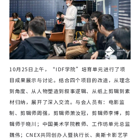
10月25日上午，“IDF学院”培育单元进行了项
目成果展示与讨论。结合四个项目的改造，从理念
到角度、从人物塑造到叙事逻辑、从纸上剪辑到素
材归纳，展开了深入交流。与会人员有：电影监
制、剪辑师周强，剪辑师萧汝冠，剪辑师李博，剪
辑师于晓川；中国美术学院教师、工作坊单元总监
魏伟；CNEX共同创办人暨执行长、奥斯卡影艺学