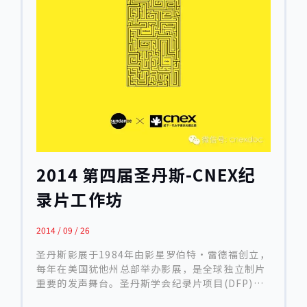
2021年10月22日-25日在杭州西子湖畔举行。
“IDF学院”培育单元是西湖国际纪录片大会为培
育未来纪录片新生力量而设置的公益性项目，面向
高校师生、纪录片工作者以及纪录片学者，打造
以“纪录片新生代”为主题的培育计划。2021
年“IDF学院”联手CNEX打造以剪辑为特色的专业
工作坊，为国际纪录片大师与中国青年导演搭建国
际制作、教育、学术交流的合作平台，挖掘中国故
事，展现中国风貌，助力中国纪录片事业的蓬勃发
展。 “IDF学院”培育单元从征案公布以来收到了
来自全球华人关于不同主题的项目投递。在IDF学
院为期 4 天的活动里，导师团针对4个入选项目进
2014 第四届圣丹斯-CNEX纪
行培训与辅导。从叙事和剪辑的角度，通过粗剪看
片、分组交流、一对一指导、顾问讲座及项目成果
录片工作坊
展示与讨论等多项内容，共同为项目打磨出更多的
可能性，完成对入选项目的全面扶持。 10月25日
2014 / 09 / 26
上午，“IDF学院”培育单元进行了项目成果展示
与讨论。结合四个项目的改造，从理念到角度、从
圣丹斯影展于1984年由影星罗伯特·雷德福创立，
人物塑造到叙事逻辑、从纸上剪辑到素材归纳，展
每年在美国犹他州总部举办影展，是全球独立制片
开了深入交流。与会人员有：电影监制、剪辑师周
重要的发声舞台。圣丹斯学会纪录片项目(DFP)专
强，剪辑师萧汝冠，剪辑师李博，剪辑师于晓川；
注于支持全球纪实影像工作者制作反映当代社会变
中国美术学院教师、工作坊单元总监魏伟；CNEX