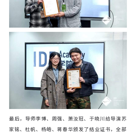
最后，导师李博、周强、萧汝冠、于晓川给导演苏
家铭、杜帆、杨皓、蒋春华颁发了结业证书，全部