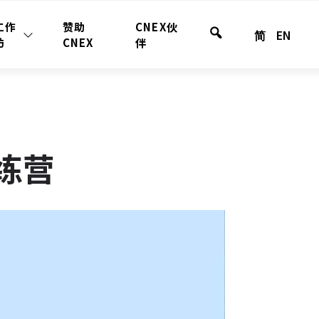
工作
赞助
CNEX伙
简
EN
站
坊
CNEX
伴
内
搜
索
训练营