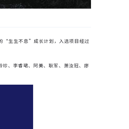
合的“生生不息”成长计划，入选项目经过
玲珍、李睿珺、阿美、耿军、萧汝冠、廖