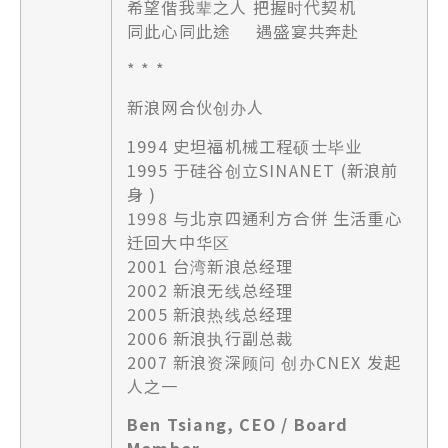
希望偕我辈之人 把握时代契机
同此心同此途 遇盛宴共奔赴
* * *
新浪网合伙创办人
1994 史坦福机械工程硕士毕业
1995 于硅谷创立SINANET (新浪前
身 )
1998 与北京四通利方合併 生活重心
迁回大中华区
2001 台湾新浪总经理
2002 新浪无线总经理
2005 新浪热线总经理
2006 新浪执行副总裁
2007 新浪资深顾问 创办CNEX 发起
人之一
Ben Tsiang, CEO / Board