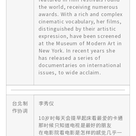
the world, receiving numerous
awards. With a rich and complex
cinematic vocabulary, her films,
distinguished by their artistic
expression, have been screened
at the Museum of Modern Art in
New York. In recent years she
has released a series of
documentaries on international
issues, to wide acclaim.
台北制
李秀仪
作协调
10岁时每天会提早起床看最爱的卡通
那时候只知道电视是最好的朋友
在电影院看电影是怎样的感觉几乎一