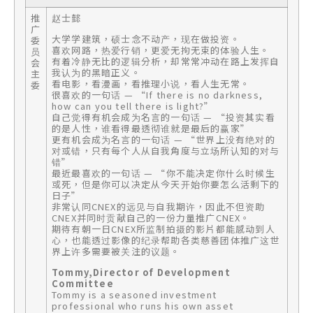
推
赵士懿
广
大学学建筑，硕士念不动产，现在做投资。
委
喜欢网路，热爱行销，更爱无拘无束的体验人生。
员
有着冷静无比的逻辑分析，却常常冲动在路上发挥自
会
我认为的黑暗正义。
主
看电影，看漫画，看推理小说，看人生无常。
委
很喜欢的一句话 — “If there is no darkness,
how can you tell there is light?”
自己觉得有机会成为名言的一句话 — “投资其实看
的是人性，谁看得最透彻谁就是最后的赢家”
更有机会成为名言的一句话 — “世界上没有绝对的
对或错，只有每个人从自我角度与立场所认知的对与
错”
最近最喜欢的一句话 — “你不能决定你什么时候生
或死，但是你可以决定从今天开始你要怎么活剩下的
日子”
非常认同CNEX的远见与自我期许，因此不但资助
CNEX并同时贡献自己的一份力量推广CNEX。
期待有朝一日CNEX所监制拍摄的影片都能感动到人
心，也能透过影像的纪录帮助各类慈善团体推广这世
界上许多需要被关注的议题。
Tommy,Director of Development
Committee
Tommy is a seasoned investment
professional who runs his own asset