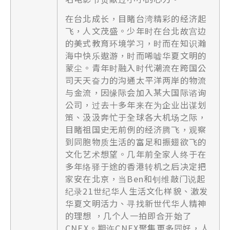
在台北成长，目睹台湾精彩的经济起
飞，人文茂盛。少年时在台北故宫边
的美式教育环境学习，时而在知识瀚
海中快乐遨游，时而唏嘘华夏文明的
蒙尘。青年时融入时代潮流在跨国公
司天天奋力的沟通太平洋两岸的物流
与金流，因缘际会加入某大国际谘询
公司，过去十多年来在为企业出谋划
策、汲汲奔忙于全球各大机场之际，
目睹祖国史无前例的经济腾飞，观察
到同胞物质生活的富足和振翅欲飞的
文化艺术想望。几年前全家人终于在
多年络驿于途的香港转机之后决定把
家安在北京，当Ben和钊维敲门说起
纪录21世纪华人生活文化样貌、激发
华夏文明活力、寻找新世代华人精神
的理想 ，几个人一拍即合开始了
CNEX。期许CNEX聚集更多同好，人