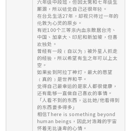
六年级中段班，但因太常和七年级生
厮溷，所以错觉自己还很年轻。
在台北生活27年，却视只待过一年的
伦敦为心灵的原乡。
有近100个三等亲内血亲散居台湾、
中国、加拿大、印尼和新加坡，但喜
欢独处。
曾经有一段﹙自以为﹚被外星人抓走
的经验，所以希望有生之年可以上太
空。
如果捡到阿拉丁神灯，最大的愿望
﹙真的﹚是世界和平。
觉得自己最幸运的是家人都很健康，
还有能够一直做自己喜欢的事情。
「人看不到的东西，远比她/他看得到
的东西要多得多」
相信There is something beyond
human beings，因此对浩瀚的宇宙
怀着无比谦卑的心情。