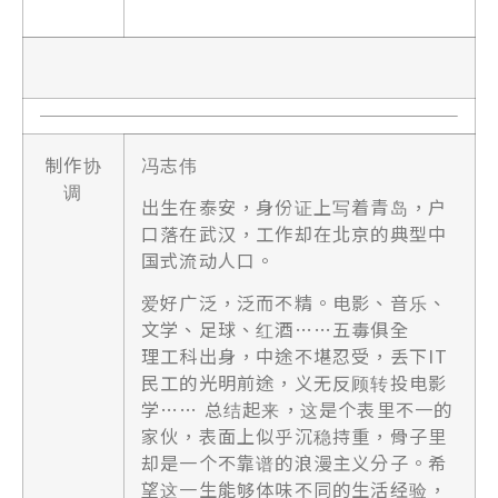
制作协
冯志伟
调
出生在泰安，身份证上写着青岛，户
口落在武汉，工作却在北京的典型中
国式流动人口。
爱好广泛，泛而不精。电影、音乐、
文学、足球、红酒……五毒俱全
理工科出身，中途不堪忍受，丢下IT
民工的光明前途，义无反顾转投电影
学…… 总结起来，这是个表里不一的
家伙，表面上似乎沉稳持重，骨子里
却是一个不靠谱的浪漫主义分子。希
望这一生能够体味不同的生活经验，