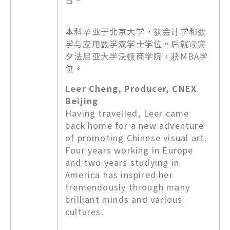
本科毕业于北京大学，获会计学和数
学与应用数学双学士学位。后就读宾
夕法尼亚大学沃顿商学院，获MBA学
位。
Leer Cheng, Producer, CNEX
Beijing
Having travelled, Leer came
back home for a new adventure
of promoting Chinese visual art.
Four years working in Europe
and two years studying in
America has inspired her
tremendously through many
brilliant minds and various
cultures.